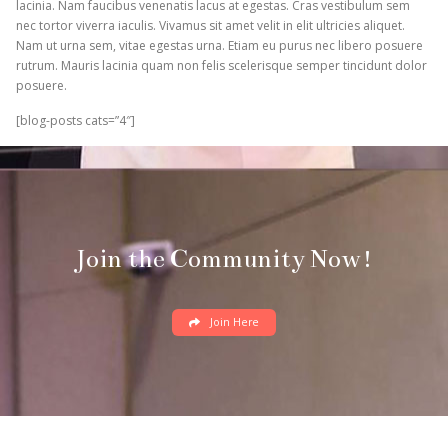
lacinia. Nam faucibus venenatis lacus at egestas. Cras vestibulum sem
nec tortor viverra iaculis. Vivamus sit amet velit in elit ultricies aliquet.
Nam ut urna sem, vitae egestas urna. Etiam eu purus nec libero posuere
rutrum. Mauris lacinia quam non felis scelerisque semper tincidunt dolor
posuere.
[blog-posts cats=”4″]
Join the Community Now!
Join Here